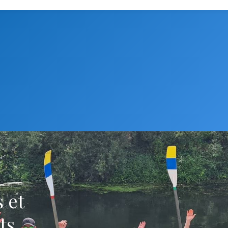
 et
ts