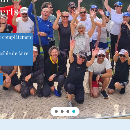
erts
nt complètement
ssible de faire