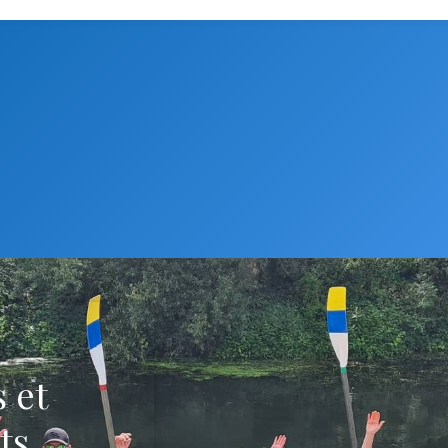
 et
ts