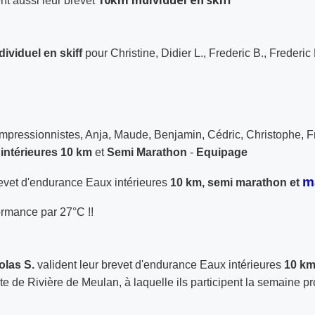
10km individuel en skiff
ent aussi leur brevet
ividuel en skiff
pour Christine, Didier L., Frederic B., Freder
impressionnistes, Anja, Maude, Benjamin, Cédric, Christophe, F
intérieures
10 km
et
Semi Marathon
-
Equipage
m
revet d'endurance Eaux intérieures
10 km, semi marathon et
ormance par 27°C !!
olas S.
valident leur brevet d'endurance Eaux intérieures
10 k
e de Rivière de Meulan, à laquelle ils participent la semaine 