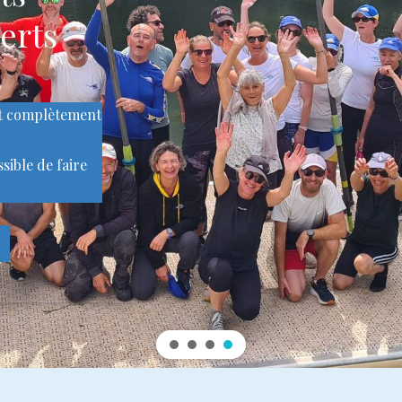
erts
nt complètement
ssible de faire