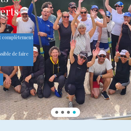
erts
nt complètement
ssible de faire