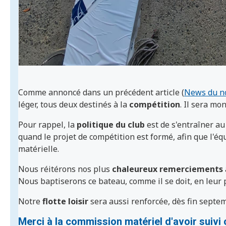
Comme annoncé dans un précédent article (
News du n
léger, tous deux destinés à la
compétition
. Il sera mo
Pour rappel, la
politique du club
est de s'entraîner au
quand le projet de compétition est formé, afin que l'éq
matérielle.
Nous réitérons nos plus
chaleureux remerciements
Nous baptiserons ce bateau, comme il se doit, en leur 
Notre
flotte loisir
sera aussi renforcée, dès fin septe
Merci à la commission matériel d'avoir suivi ce