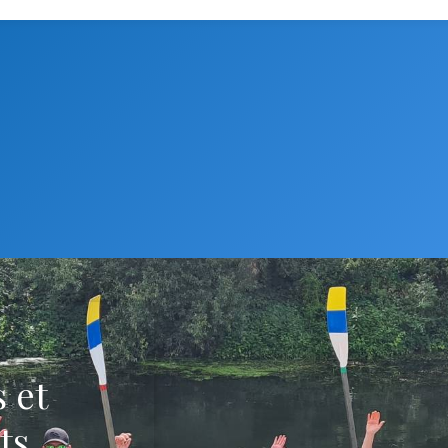
 et
ts