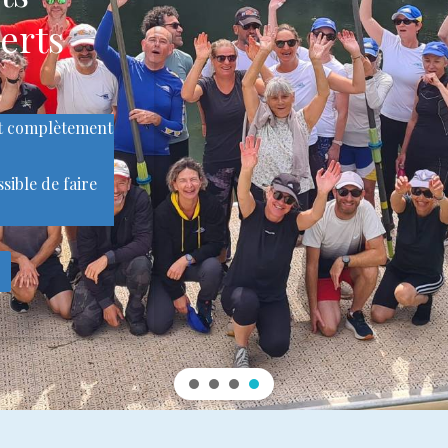
erts
nt complètement
ssible de faire