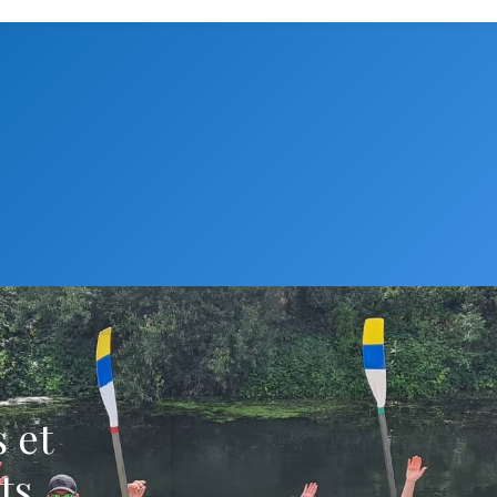
 et
ts