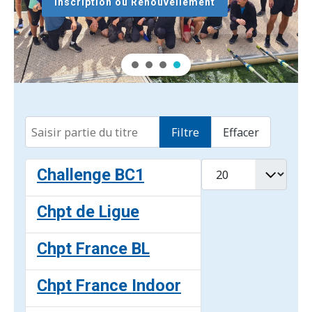
Inscription ou Renouvellement
Saisir partie du titre
Filtre
Effacer
Afficher #
Challenge BC1
Chpt de Ligue
Chpt France BL
Chpt France Indoor