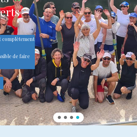
erts
nt complètement
ssible de faire