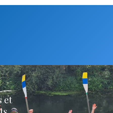
 et
ts